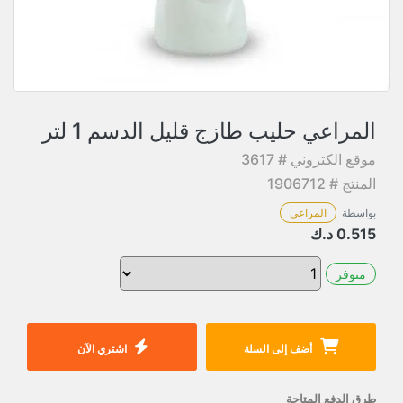
المراعي حليب طازج قليل الدسم 1 لتر
موقع الكتروني # 3617
المنتج # 1906712
بواسطة
المراعي
0.515
د.ك
متوفر
أضف إلى السلة
اشتري الآن
طرق الدفع المتاحة