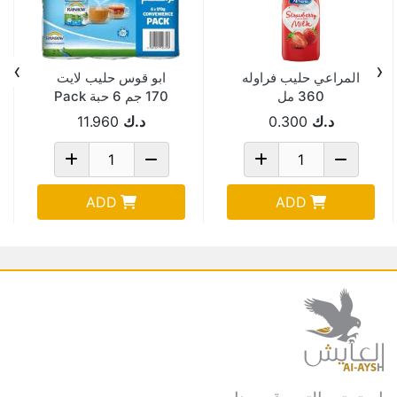
›
‹
المراعي حليب فراوله
ابو قوس حليب لايت
360 مل
170 جم 6 حبة Pack
Of 8
د.ك
0.300
د.ك
11.960
ADD
ADD