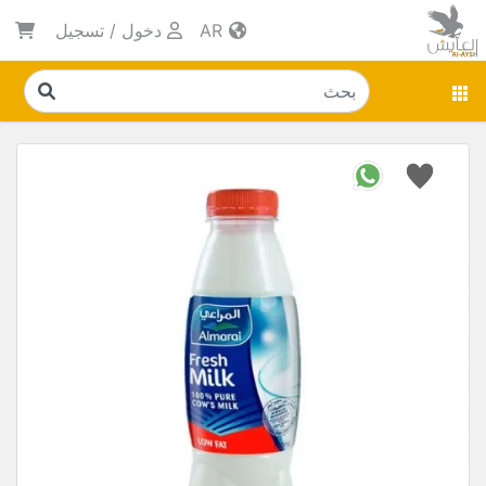
AR
دخول
/
تسجيل