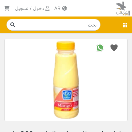
AR
دخول
/
تسجيل