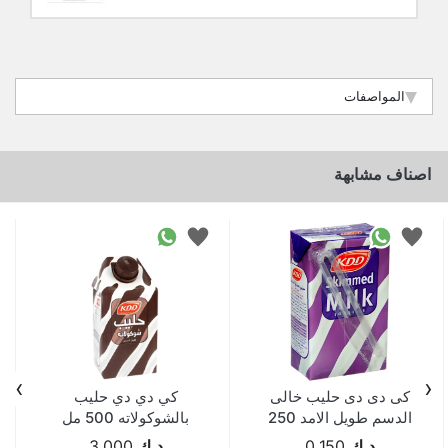
المواصفات
اصناف مشابهة
›
‹
كى دى دى حليب خالى
كي دي دي حليب
الدسم طويل الامد 250
بالشوكولاته 500 مل
مل
Pack Of 12
د.ك
0.150
د.ك
3.000