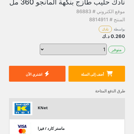
نادك حليب طازج بنكهة المانجو 360 مل
موقع الكتروني # 86883
المنتج # 8814911
بواسطة
نادك
0.260
د.ك
متوفر
أضف إلى السلة
اشتري الآن
طرق الدفع المتاحة
KNet
ماستر كارد / فيزا