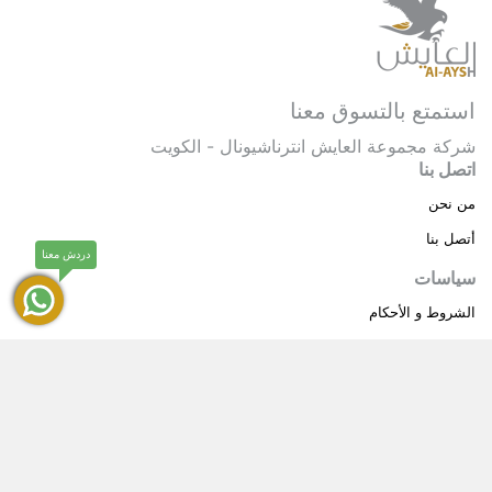
استمتع بالتسوق معنا
شركة مجموعة العايش انترناشيونال - الكويت
اتصل بنا
من نحن
أتصل بنا
دردش معنا
سياسات
الشروط و الأحكام
سياسة خاصة
حقوق النشر © 2025 مجموعة العايش انترناشيونال . كل
®
الحقوق محفوظة.
العايش