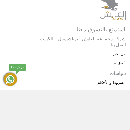
استمتع بالتسوق معنا
شركة مجموعة العايش انترناشيونال - الكويت
اتصل بنا
من نحن
أتصل بنا
دردش معنا
سياسات
الشروط و الأحكام
سياسة خاصة
حقوق النشر © 2025 مجموعة العايش انترناشيونال . كل
®
الحقوق محفوظة.
العايش