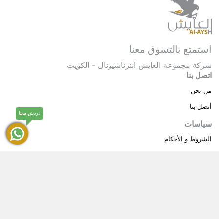
استمتع بالتسوق معنا
شركة مجموعة العايش انترناشيونال - الكويت
اتصل بنا
من نحن
أتصل بنا
دردش معنا
سياسات
الشروط و الأحكام
سياسة خاصة
حقوق النشر © 2025 مجموعة العايش انترناشيونال . كل
®
الحقوق محفوظة.
العايش