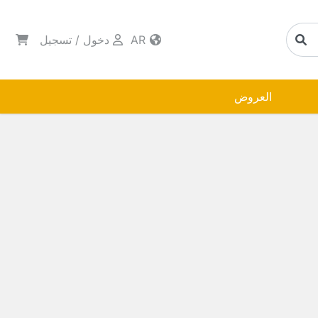
AR
دخول
/
تسجيل
العروض