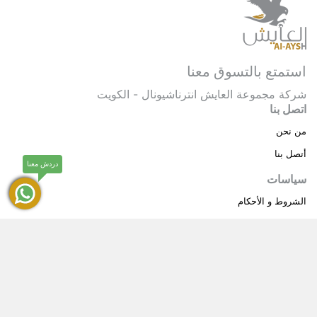
استمتع بالتسوق معنا
شركة مجموعة العايش انترناشيونال - الكويت
اتصل بنا
من نحن
أتصل بنا
دردش معنا
سياسات
الشروط و الأحكام
سياسة خاصة
حقوق النشر © 2025 مجموعة العايش انترناشيونال . كل
®
الحقوق محفوظة.
العايش