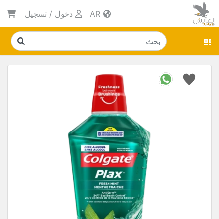
AR
دخول
/
تسجيل