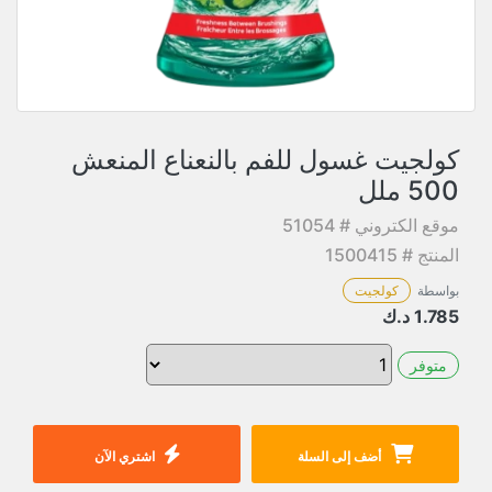
كولجيت غسول للفم بالنعناع المنعش
500 ملل
موقع الكتروني # 51054
المنتج # 1500415
بواسطة
كولجيت
1.785
د.ك
متوفر
أضف إلى السلة
اشتري الآن