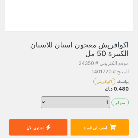
اكوافريش معجون اسنان للاسنان
الكبيرة 50 مل
موقع الكتروني # 24350
المنتج # 1401720
بواسطة
اكوافريش
0.480
د.ك
متوفر
أضف إلى السلة
اشتري الآن