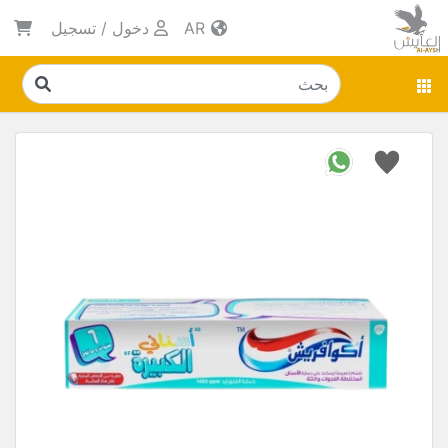
AR
دخول
/
تسجيل