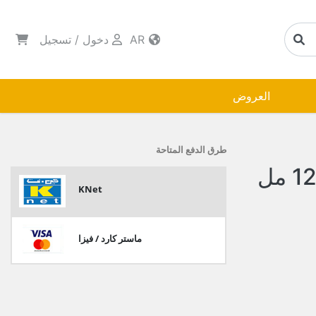
AR
دخول
/
تسجيل
العروض
طرق الدفع المتاحة
KNet
ماستر كارد / فيزا