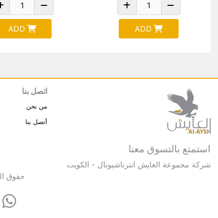
ADD
ADD
اتصل بنا
من نحن
أتصل بنا
استمتع بالتسوق معنا
شركة مجموعة العايش انترناشيونال - الكويت
حقوق النشر © 2025 مجموعة العايش 