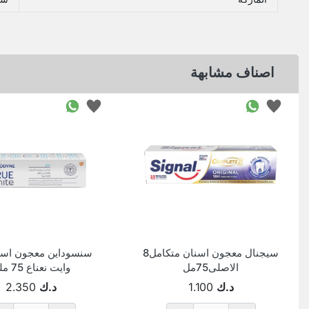
اصناف مشابهة
سيجنال معجون اسنان متكامل8
سنسوداين معجون اسنا
الاصلى75مل
وايت نعناع 75 ملل
د.ك
1.100
د.ك
2.350