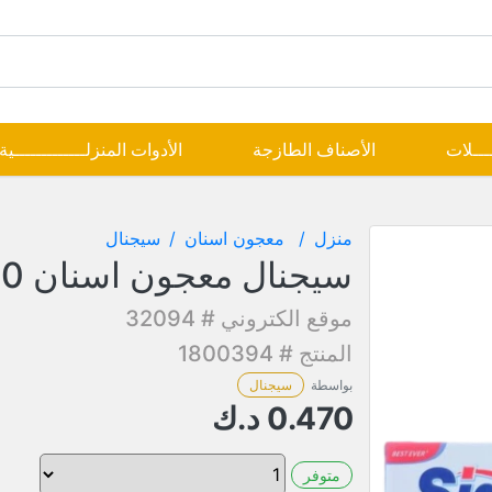
ــــلات
الأصناف الطازجة
الأدوات المنزلـــــــــــــية
منزل
معجون اسنان
سيجنال
سيجنال معجون اسنان 120 مل
موقع الكتروني # 32094
المنتج # 1800394
بواسطة
سيجنال
0.470
د.ك
متوفر