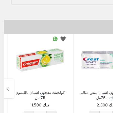
 اسنان تبيض مثالى
كولجيت معجون اسنان بالليمون
ف 75مل
75 مل
ك
2.300
د.ك
1.500