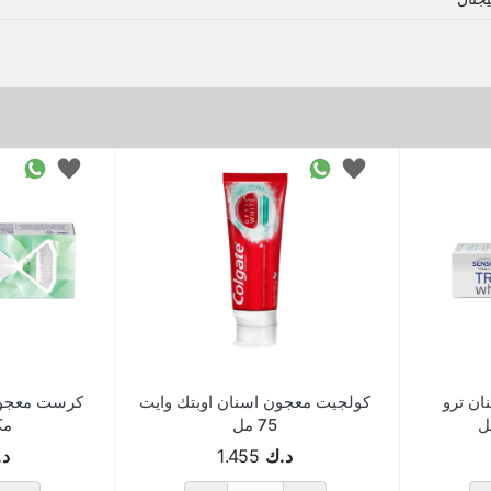
ن ترو
كولجيت معجون اسنان اوبتك وايت
كرست معجون
75 مل
مكث
د.ك
1.455
د.