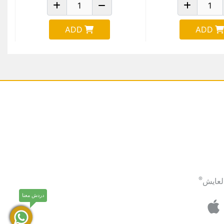
ADD
ADD
®
لعايش
دردش معنا