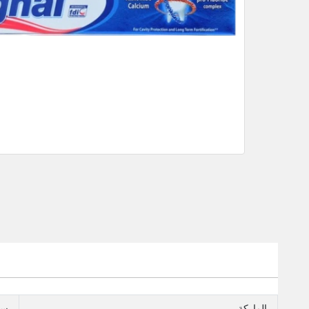
الماركة
سي