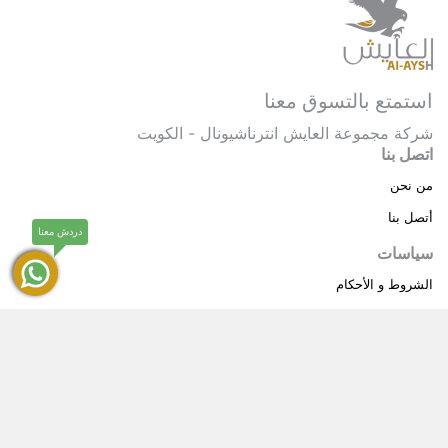
استمتع بالتسوق معنا
شركة مجموعة العايش انترناشيونال - الكويت
اتصل بنا
من نحن
أتصل بنا
دردش معنا
سياسات
الشروط و الأحكام
سياسة خاصة
حقوق النشر © 2025 مجموعة العايش انترناشيونال . كل
®
الحقوق محفوظة.
العايش