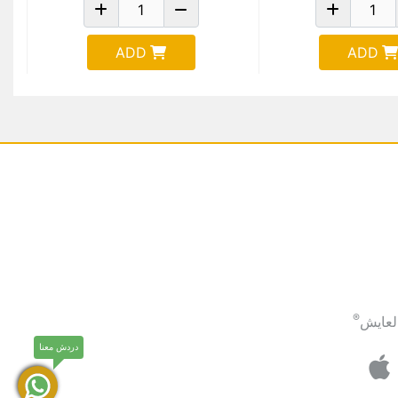
ADD
ADD
®
لعايش
دردش معنا