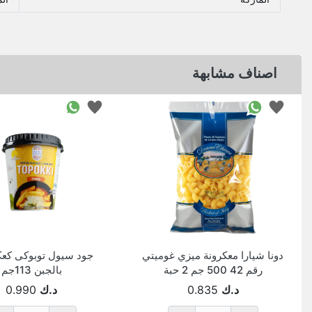
اصناف مشابهة
دونا شيارا معكرونة ميزي غوميتي
جود سيول توبوكى كعكة
رقم 42 500 جم 2 حبة
بالجبن 113جم
د.ك
0.835
د.ك
0.990