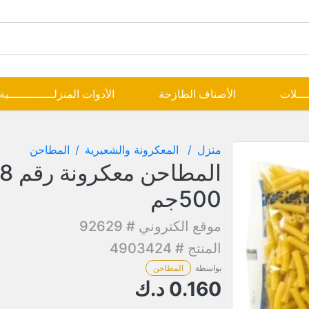
ــــلات
الأصناف الطازجة
الأدوات المنزلـــــــــــــية
منزل
المعكرونة والشعيرية
المطاحن
المطاحن معك
500جم
موقع الكتروني # 92629
المنتج # 4903424
بواسطة
المطاحن
0.160
د.ك