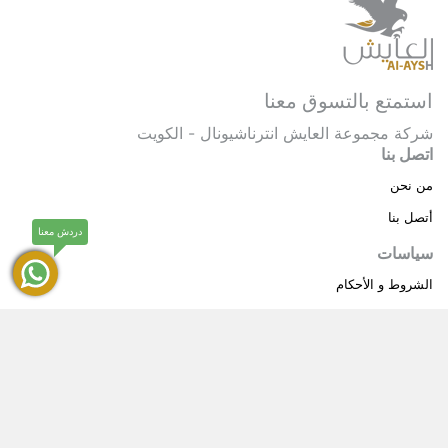
استمتع بالتسوق معنا
شركة مجموعة العايش انترناشيونال - الكويت
اتصل بنا
من نحن
أتصل بنا
دردش معنا
سياسات
الشروط و الأحكام
سياسة خاصة
حقوق النشر © 2025 مجموعة العايش انترناشيونال . كل
®
الحقوق محفوظة.
العايش