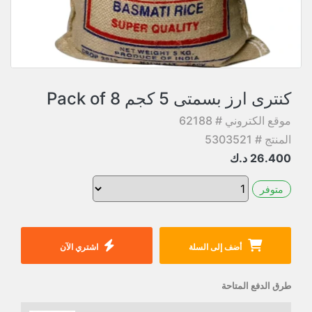
كنترى ارز بسمتى 5 كجم Pack of 8
موقع الكتروني # 62188
المنتج # 5303521
26.400
د.ك
متوفر
أضف إلى السلة
اشتري الآن
طرق الدفع المتاحة