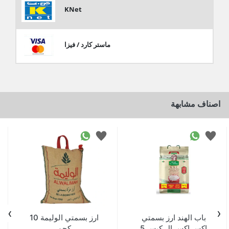
KNet
ماستر كارد / فيزا
اصناف مشابهة
›
‹
باب الهند ارز بسمتي
ارز بسمتي الوليمة 10
اكس اكس ال كيس 5
كجم