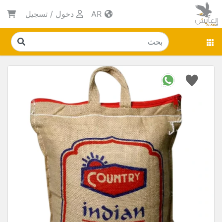
AR
دخول
/
تسجيل