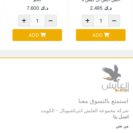
كجم خصم 15%
د.ك
2.495
د.ك
7.600
ADD
ADD
استمتع بالتسوق معنا
شركة مجموعة العايش انترناشيونال - الكويت
اتصل بنا
من نحن