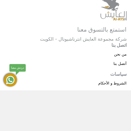
استمتع بالتسوق معنا
شركة مجموعة العايش انترناشيونال - الكويت
اتصل بنا
من نحن
أتصل بنا
دردش معنا
سياسات
الشروط و الأحكام
سياسة خاصة
حقوق النشر © 2025 مجموعة العايش انترناشيونال . كل
®
الحقوق محفوظة.
العايش