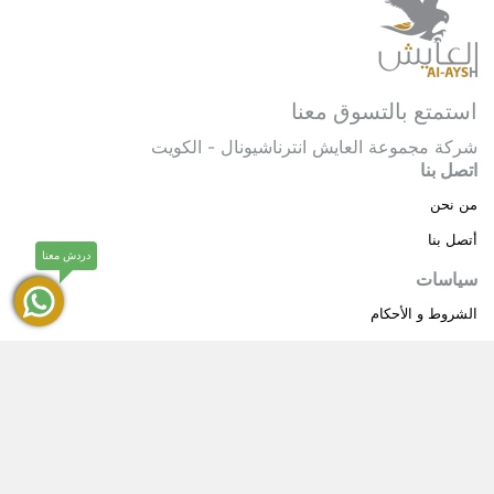
استمتع بالتسوق معنا
شركة مجموعة العايش انترناشيونال - الكويت
اتصل بنا
من نحن
أتصل بنا
دردش معنا
سياسات
الشروط و الأحكام
سياسة خاصة
حقوق النشر © 2025 مجموعة العايش انترناشيونال . كل
®
الحقوق محفوظة.
العايش