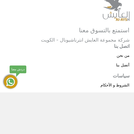
استمتع بالتسوق معنا
شركة مجموعة العايش انترناشيونال - الكويت
اتصل بنا
من نحن
أتصل بنا
دردش معنا
سياسات
الشروط و الأحكام
سياسة خاصة
حقوق النشر © 2025 مجموعة العايش انترناشيونال . كل
®
الحقوق محفوظة.
العايش