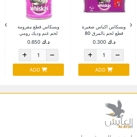
›
‹
ويسكاس اكياس صغيرة
ويسكاس قطع مفرومة
قطع لحم بالمرق 80
لحم غنم وديك رومي
جرام
وخضار 400جم
د.ك
0.300
د.ك
0.650
ADD
ADD