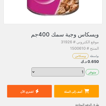
ويسكاس وجبة سمك 400جم
موقع الكتروني # 31926
المنتج # 1500610
بواسطة
ويسكاس
0.650
د.ك
متوفر
أضف إلى السلة
اشتري الآن
طرق الدفع المتاحة