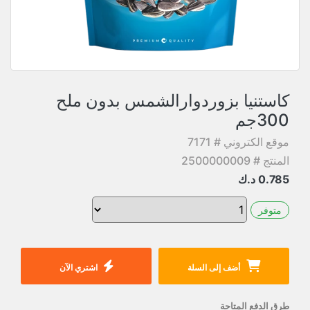
كاستنيا بزوردوارالشمس بدون ملح
300جم
موقع الكتروني # 7171
المنتج # 2500000009
0.785
د.ك
متوفر
أضف إلى السلة
اشتري الآن
طرق الدفع المتاحة