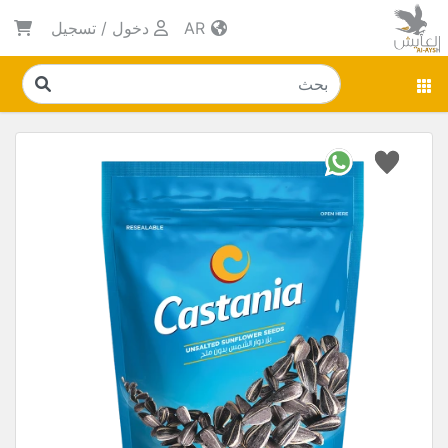
AR
دخول
/
تسجيل