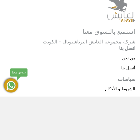
استمتع بالتسوق معنا
شركة مجموعة العايش انترناشيونال - الكويت
اتصل بنا
من نحن
أتصل بنا
دردش معنا
سياسات
الشروط و الأحكام
سياسة خاصة
حقوق النشر © 2025 مجموعة العايش انترناشيونال . كل
®
الحقوق محفوظة.
العايش