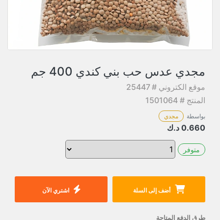
مجدي عدس حب بني كندي 400 جم
موقع الكتروني # 25447
المنتج # 1501064
بواسطة
مجدي
0.660
د.ك
متوفر
أضف إلى السلة
اشتري الآن
طرق الدفع المتاحة