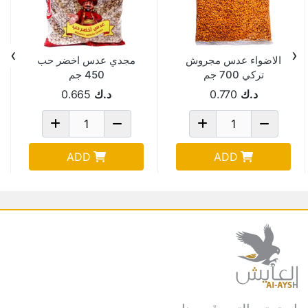
›
‹
الاضواء عدس مجروش
مجدي عدس اخضر حب
تركي 700 جم
450 جم
د.ك
0.770
د.ك
0.665
ADD
ADD