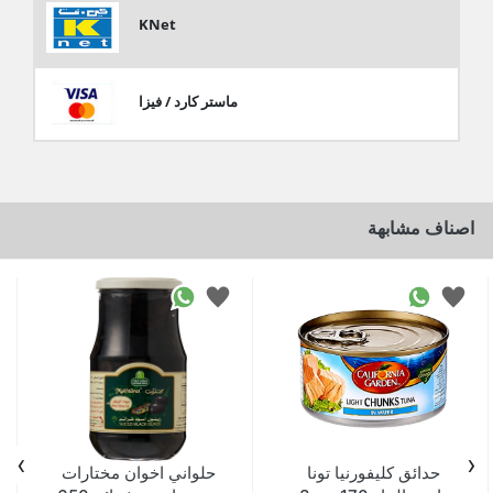
KNet
ماستر كارد / فيزا
اصناف مشابهة
›
‹
حدائق كليفورنيا تونا
حلواني اخوان مختارات