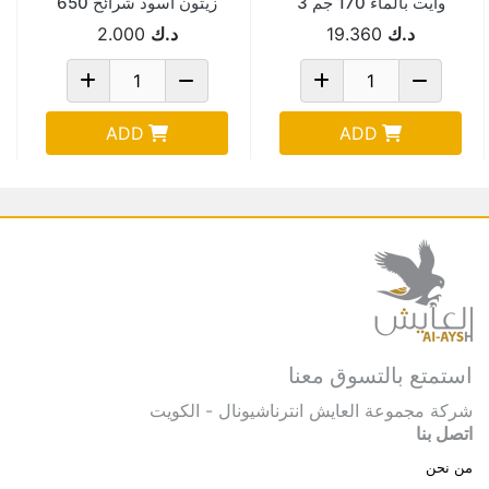
وايت بالماء 170 جم 3
زيتون اسود شرائح 650
حبة Pack Of 48
جم
د.ك
19.360
د.ك
2.000
ADD
ADD
استمتع بالتسوق معنا
شركة مجموعة العايش انترناشيونال - الكويت
اتصل بنا
من نحن