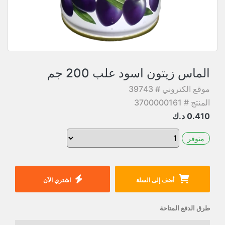
الماس زيتون اسود علب 200 جم
موقع الكتروني # 39743
المنتج # 3700000161
0.410
د.ك
متوفر
أضف إلى السلة
اشتري الآن
طرق الدفع المتاحة