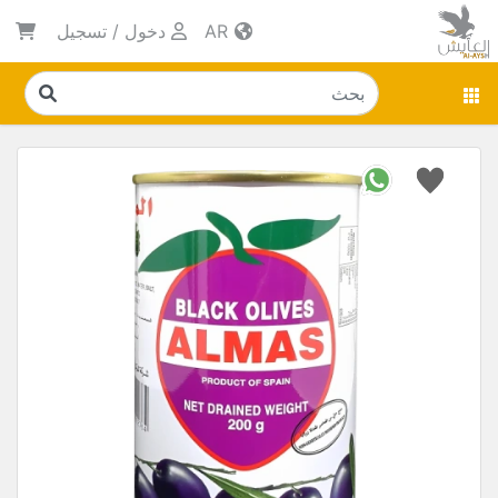
AR
دخول
/
تسجيل