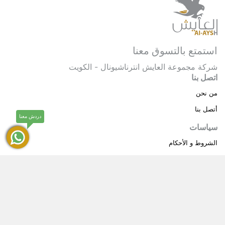
استمتع بالتسوق معنا
شركة مجموعة العايش انترناشيونال - الكويت
اتصل بنا
من نحن
أتصل بنا
دردش معنا
سياسات
الشروط و الأحكام
سياسة خاصة
حقوق النشر © 2025 مجموعة العايش انترناشيونال . كل
®
الحقوق محفوظة.
العايش