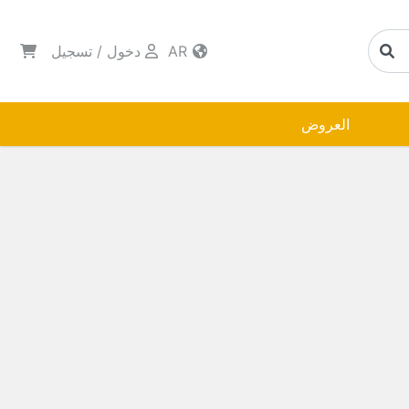
AR
دخول
/
تسجيل
العروض