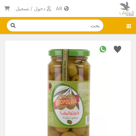
AR
دخول
/
تسجيل