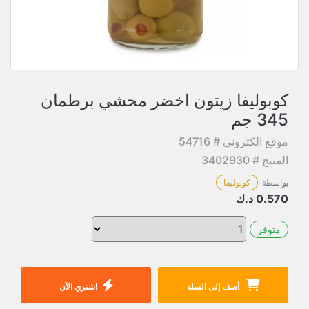
كوبوليفا زيتون اخضر محشي برطمان
345 جم
موقع الكتروني # 54716
المنتج # 3402930
بواسطة
كوبوليفا
0.570
د.ك
متوفر
أضف إلى السلة
اشتري الآن