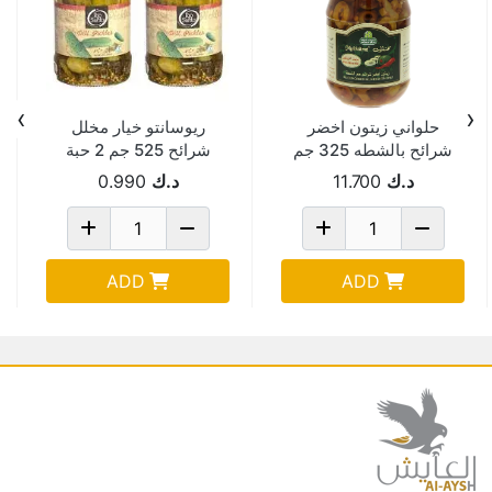
›
‹
حلواني زيتون اخضر
ريوسانتو خيار مخلل
شرائح بالشطه 325 جم
شرائح 525 جم 2 حبة
2 حبة Pack Of 6
د.ك
11.700
د.ك
0.990
ADD
ADD