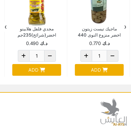
›
‹
ماجيك تيست زيتون
مجدي فلفل هلابينو
اخضر منزوع النوى 440
اخضر(شرائح)235جم
جم
د.ك
0.770
د.ك
0.490
ADD
ADD