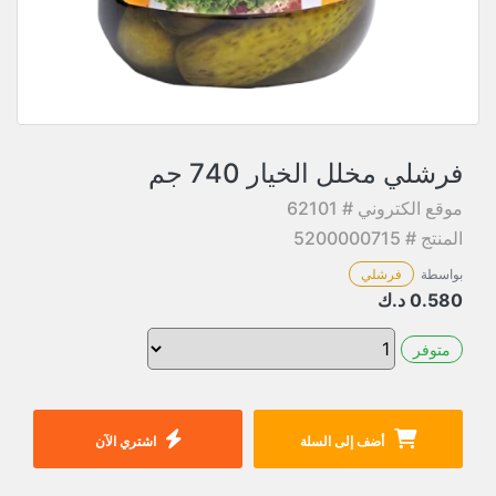
فرشلي مخلل الخيار 740 جم
موقع الكتروني # 62101
المنتج # 5200000715
بواسطة
فرشلي
0.580
د.ك
متوفر
أضف إلى السلة
اشتري الآن