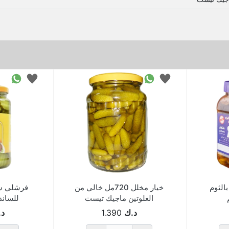
بالثوم
خيار مخلل 720مل خالي من
فرشلي شر
الغلوتين ماجيك تيست
للساندوي
د.ك
1.390
د.