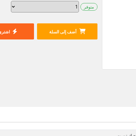
متوفر
أضف إلى السلة
اشتري 
جيك تيست