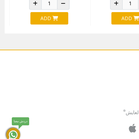
ADD
ADD
®
لعايش
دردش معنا