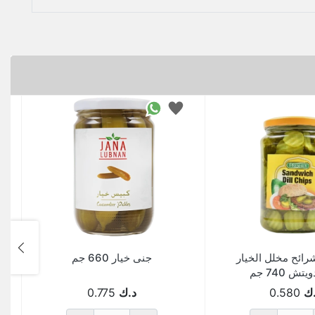
ائح مخلل الخيار
جنى خيار 660 جم
تش 740 جم
ك
0.580
د.ك
0.775