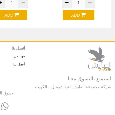
ADD
ADD
اتصل بنا
من نحن
أتصل بنا
استمتع بالتسوق معنا
شركة مجموعة العايش انترناشيونال - الكويت
حقوق النشر © 2025 مجموعة العايش 