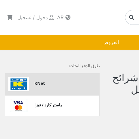
AR
دخول
/
تسجيل
العروض
طرق الدفع المتاحة
شرائح
KNet
ماستر كارد / فيزا