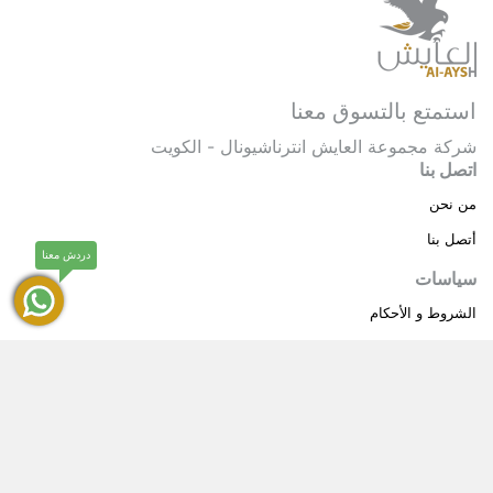
استمتع بالتسوق معنا
شركة مجموعة العايش انترناشيونال - الكويت
اتصل بنا
من نحن
أتصل بنا
دردش معنا
سياسات
الشروط و الأحكام
سياسة خاصة
حقوق النشر © 2025 مجموعة العايش انترناشيونال . كل
®
الحقوق محفوظة.
العايش