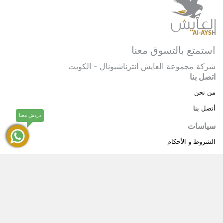
استمتع بالتسوق معنا
شركة مجموعة العايش انترناشيونال - الكويت
اتصل بنا
من نحن
أتصل بنا
دردش معنا
سياسات
الشروط و الأحكام
سياسة خاصة
حقوق النشر © 2025 مجموعة العايش انترناشيونال . كل
®
الحقوق محفوظة.
العايش