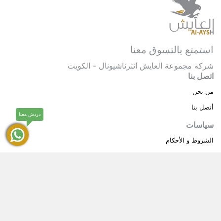
استمتع بالتسوق معنا
شركة مجموعة العايش انترناشيونال - الكويت
اتصل بنا
من نحن
أتصل بنا
دردش معنا
سياسات
الشروط و الأحكام
سياسة خاصة
حقوق النشر © 2025 مجموعة العايش انترناشيونال . كل
®
الحقوق محفوظة.
العايش