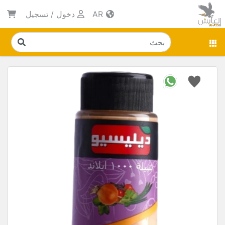
AR
دخول
/
تسجيل