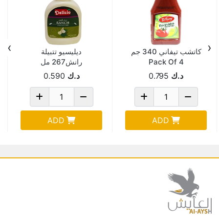
›
‹
كاتشب تيفاني 340 جم
ديليسيو تتبيلة
Pack Of 4
رانش267 مل
د.ك
0.795
د.ك
0.590
ADD
ADD