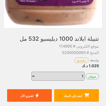
تتبيلة ايلاند 1000 ديليسيو 532 مل
موقع الكتروني # 114990
المنتج # 5200000060
بواسطة
ديليسيو
1.025
د.ك
متوفر
أضف إلى السلة
اشتري الآن