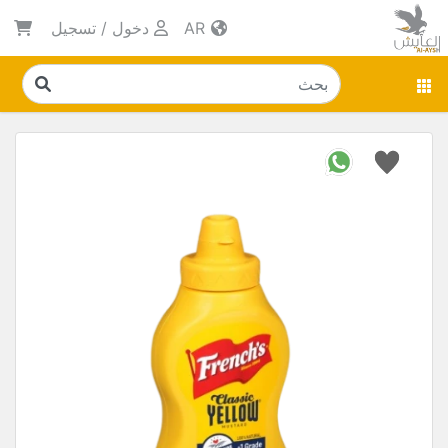
AR
دخول
/
تسجيل