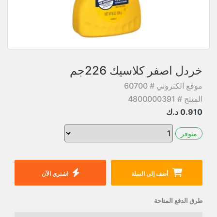
خردل اصفر كلاسيك 226جم
موقع الكتروني # 60700
المنتج # 4800000391
0.910
د.ك
متوفر
أضف إلى السلة
اشتري الآن
طرق الدفع المتاحة