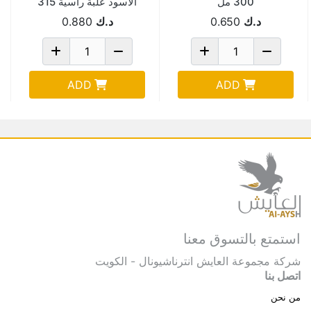
300 مل
الاسود علبة راسية 315
مل Pack Of 2
د.ك
0.650
د.ك
0.880
ADD
ADD
استمتع بالتسوق معنا
شركة مجموعة العايش انترناشيونال - الكويت
اتصل بنا
من نحن