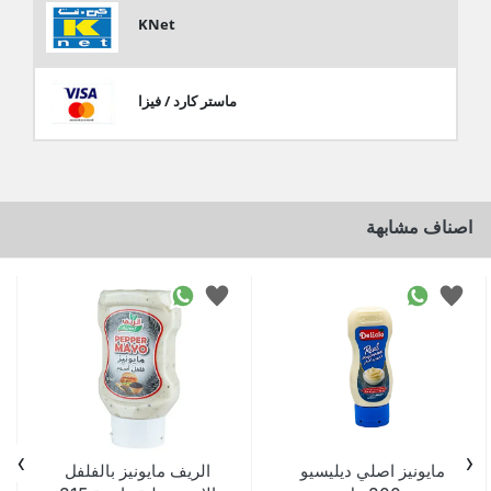
KNet
ماستر كارد / فيزا
اصناف مشابهة
›
‹
مايونيز اصلي ديليسيو
الريف مايونيز بالفلفل