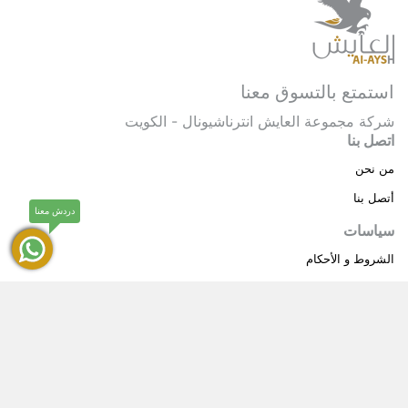
استمتع بالتسوق معنا
شركة مجموعة العايش انترناشيونال - الكويت
اتصل بنا
من نحن
أتصل بنا
دردش معنا
سياسات
الشروط و الأحكام
سياسة خاصة
حقوق النشر © 2025 مجموعة العايش انترناشيونال . كل
®
الحقوق محفوظة.
العايش