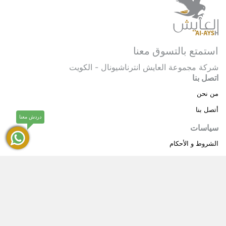
استمتع بالتسوق معنا
شركة مجموعة العايش انترناشيونال - الكويت
اتصل بنا
من نحن
أتصل بنا
دردش معنا
سياسات
الشروط و الأحكام
سياسة خاصة
حقوق النشر © 2025 مجموعة العايش انترناشيونال . كل
®
الحقوق محفوظة.
العايش