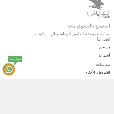
استمتع بالتسوق معنا
شركة مجموعة العايش انترناشيونال - الكويت
اتصل بنا
من نحن
أتصل بنا
دردش معنا
سياسات
الشروط و الأحكام
سياسة خاصة
حقوق النشر © 2025 مجموعة العايش انترناشيونال . كل
®
الحقوق محفوظة.
العايش