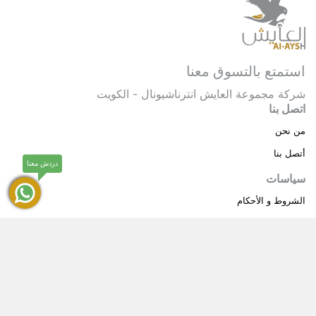
استمتع بالتسوق معنا
شركة مجموعة العايش انترناشيونال - الكويت
اتصل بنا
من نحن
أتصل بنا
دردش معنا
سياسات
الشروط و الأحكام
سياسة خاصة
حقوق النشر © 2025 مجموعة العايش انترناشيونال . كل
®
الحقوق محفوظة.
العايش