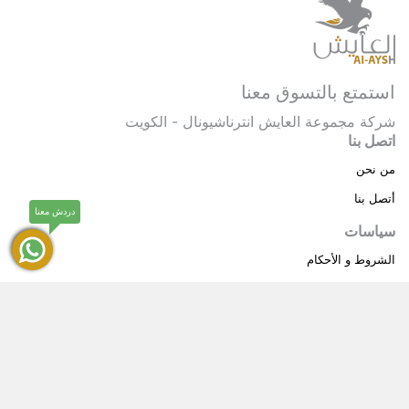
استمتع بالتسوق معنا
شركة مجموعة العايش انترناشيونال - الكويت
اتصل بنا
من نحن
أتصل بنا
دردش معنا
سياسات
الشروط و الأحكام
سياسة خاصة
حقوق النشر © 2025 مجموعة العايش انترناشيونال . كل
®
الحقوق محفوظة.
العايش