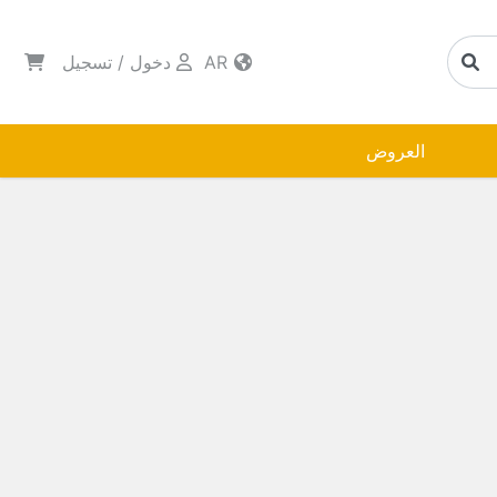
AR
دخول
/
تسجيل
العروض