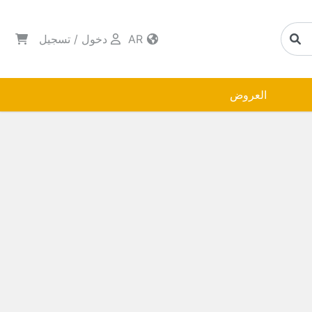
AR
دخول
/
تسجيل
العروض