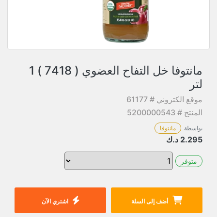
مانتوفا خل التفاح العضوي ( 7418 ) 1
لتر
موقع الكتروني # 61177
المنتج # 5200000543
بواسطة
مانتوفا
2.295
د.ك
متوفر
أضف إلى السلة
اشتري الآن