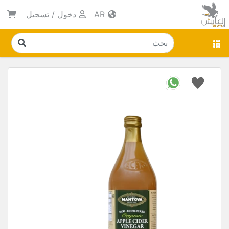
AR
دخول
/
تسجيل