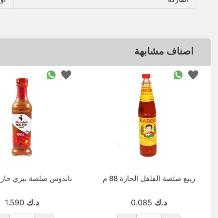
اصناف مشابهة
ربيع صلصة الفلفل الحارة 88 م
ناندوس صلصة بيري حارة 250ج
د.ك
0.085
د.ك
1.590