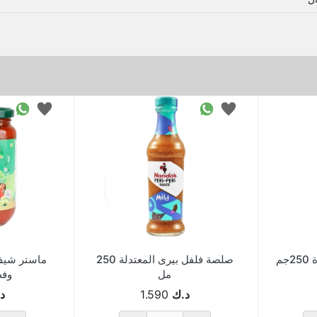
م
صلصة فلفل بيرى المعتدلة 250
ماستر شيف 
مل
وفطر 
د.ك
1.590
د