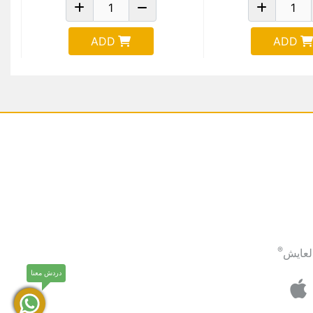
ADD
ADD
®
لعايش
دردش معنا