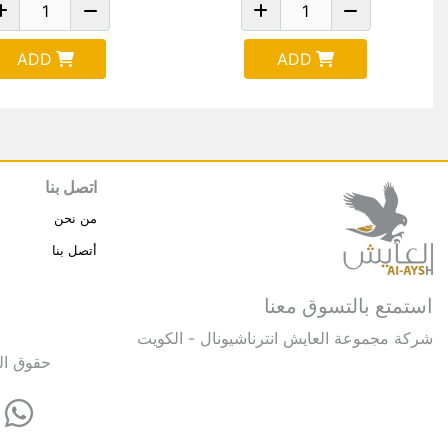
ADD
ADD
اتصل بنا
من نحن
أتصل بنا
استمتع بالتسوق معنا
شركة مجموعة العايش انترناشيونال - الكويت
حقوق النشر © 2025 مجموعة العايش 