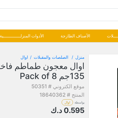
ــــلات
الأصناف الطازجة
الأدوات المنزلـــــــــــــية
منزل
الصلصات والمقبلات
اوال
اوال معجون طماطم فاخر
135جم Pack of 8
موقع الكتروني # 50351
المنتج # 18640362
بواسطة
اوال
0.595
د.ك