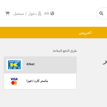
AR
دخول
/
تسجيل
العروض
طرق الدفع المتاحة
KNet
ماستر كارد / فيزا