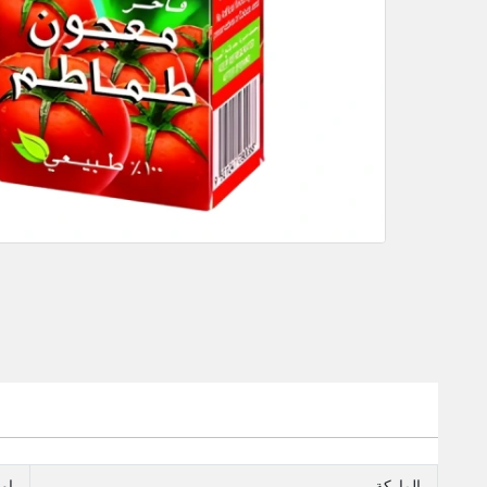
الماركة
او