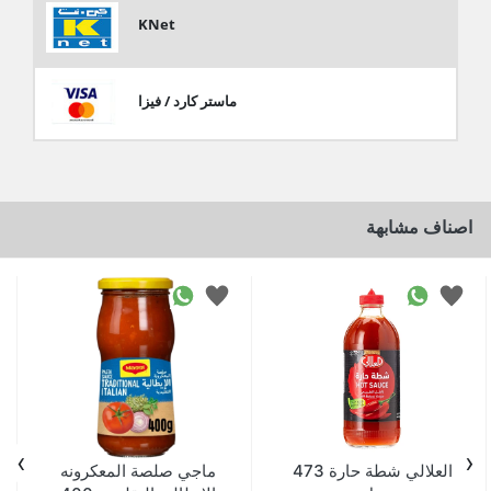
KNet
ماستر كارد / فيزا
اصناف مشابهة
›
‹
العلالي شطة حارة 473
ماجي صلصة المعكرونه