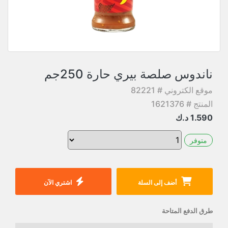
ناندوس صلصة بيري حارة 250جم
موقع الكتروني # 82221
المنتج # 1621376
1.590
د.ك
متوفر
أضف إلى السلة
اشتري الآن
طرق الدفع المتاحة