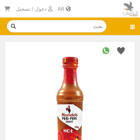
AR
دخول
/
تسجيل