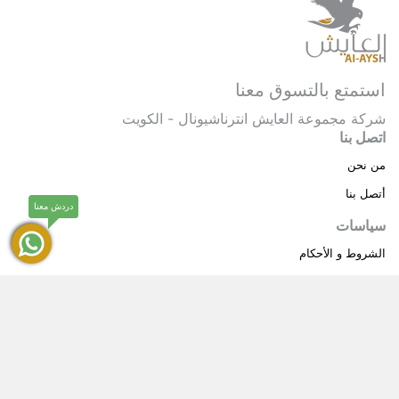
استمتع بالتسوق معنا
شركة مجموعة العايش انترناشيونال - الكويت
اتصل بنا
من نحن
أتصل بنا
دردش معنا
سياسات
الشروط و الأحكام
سياسة خاصة
حقوق النشر © 2025 مجموعة العايش انترناشيونال . كل
®
الحقوق محفوظة.
العايش