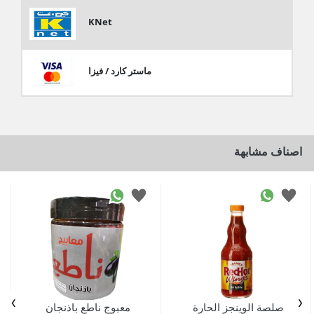
KNet
ماستر كارد / فيزا
اصناف مشابهة
›
‹
صلصة الوينجز الحارة
معبوج ناطع باذنجان