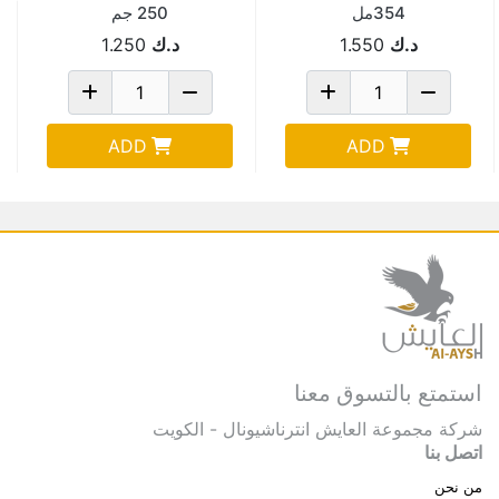
354مل
250 جم
د.ك
1.550
د.ك
1.250
ADD
ADD
استمتع بالتسوق معنا
شركة مجموعة العايش انترناشيونال - الكويت
اتصل بنا
من نحن