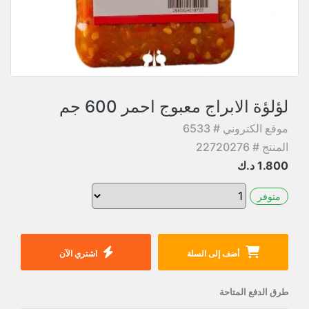
لؤلؤة الابراج معبوج احمر 600 جم
موقع الكتروني # 6533
المنتج # 22720276
1.800
د.ك
متوفر
أضف إلى السلة
اشتري الآن
طرق الدفع المتاحة