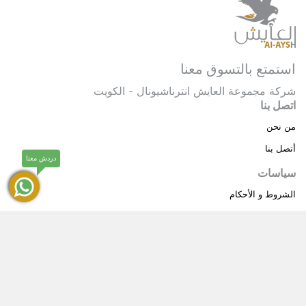
استمتع بالتسوق معنا
شركة مجموعة العايش انترناشيونال - الكويت
اتصل بنا
من نحن
أتصل بنا
دردش معنا
سياسات
الشروط و الأحكام
سياسة خاصة
حقوق النشر © 2025 مجموعة العايش انترناشيونال . كل
®
الحقوق محفوظة.
العايش