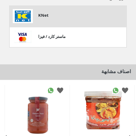
KNet
ماستر كارد / فيزا
اصناف مشابهة