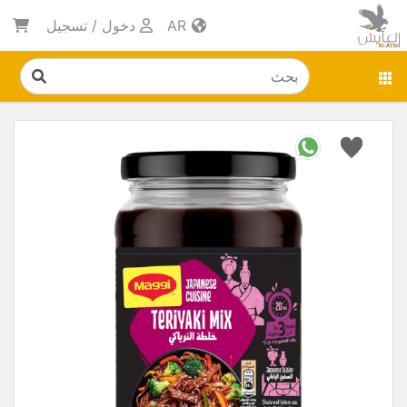
AR
دخول
/
تسجيل