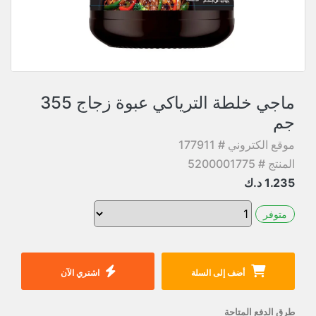
ماجي خلطة الترياكي عبوة زجاج 355
جم
موقع الكتروني # 177911
المنتج # 5200001775
1.235
د.ك
متوفر
أضف إلى السلة
اشتري الآن
طرق الدفع المتاحة