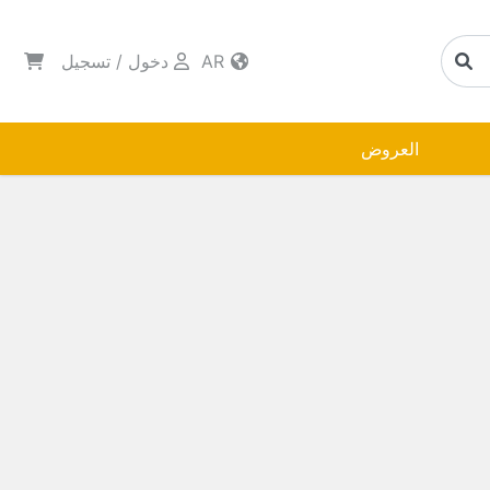
AR
دخول
/
تسجيل
العروض