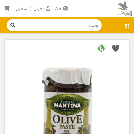
AR
دخول
/
تسجيل