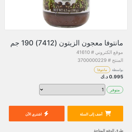
مانتوفا معجون الزيتون (7412) 190 جم
موقع الكتروني # 41610
المنتج # 3700000229
بواسطة
مانتوفا
0.995
د.ك
متوفر
أضف إلى السلة
اشتري الآن
طرق الدفع المتاحة