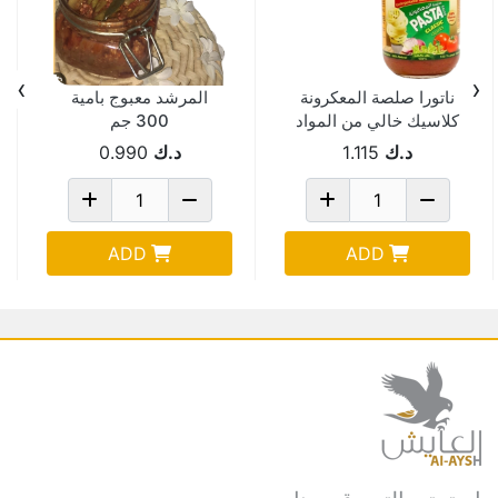
›
‹
ناتورا صلصة المعكرونة
المرشد معبوج بامية
كلاسيك خالي من المواد
300 جم
الحافظة 360 جم
د.ك
1.115
د.ك
0.990
ADD
ADD