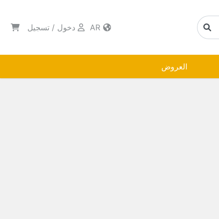
AR
دخول
/
تسجيل
العروض