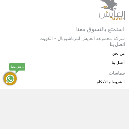
استمتع بالتسوق معنا
شركة مجموعة العايش انترناشيونال - الكويت
اتصل بنا
من نحن
أتصل بنا
دردش معنا
سياسات
الشروط و الأحكام
سياسة خاصة
حقوق النشر © 2025 مجموعة العايش انترناشيونال . كل
®
الحقوق محفوظة.
العايش